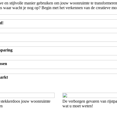
ve en stijlvolle manier gebruiken om jouw woonruimte te transformeren.
us waar wacht je nog op? Begin met het verkennen van de creatieve mog
d!
sparing
ssen
markt
 stekkerdoos jouw woonruimte
De verborgen gevaren van rijstp
en
wat u moet weten!