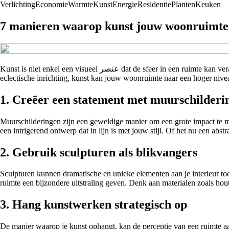
Verlichting
Economie
Warmte
Kunst
Energie
Residentie
Planten
Keuken
7 manieren waarop kunst jouw woonruimte
Kunst is niet enkel een visueel عنصر dat de sfeer in een ruimte kan veranderen, maar het heeft ook de kracht om emoties op te roepen en verhalen te vertellen. Of je nu een minimalist bent of houdt van een
eclectische inrichting, kunst kan jouw woonruimte naar een hoger niv
1. Creëer een statement met muurschilderi
Muurschilderingen zijn een geweldige manier om een grote impact te ma
een intrigerend ontwerp dat in lijn is met jouw stijl. Of het nu een a
2. Gebruik sculpturen als blikvangers
Sculpturen kunnen dramatische en unieke elementen aan je interieur to
ruimte een bijzondere uitstraling geven. Denk aan materialen zoals hout
3. Hang kunstwerken strategisch op
De manier waarop je kunst ophangt, kan de perceptie van een ruimte aan