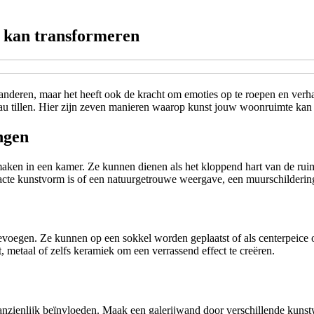
 kan transformeren
eau tillen. Hier zijn zeven manieren waarop kunst jouw woonruimte kan
ngen
ken in een kamer. Ze kunnen dienen als het kloppend hart van de ruimt
bstracte kunstvorm is of een natuurgetrouwe weergave, een muurschilderi
evoegen. Ze kunnen op een sokkel worden geplaatst of als centerpeice 
, metaal of zelfs keramiek om een verrassend effect te creëren.
zienlijk beïnvloeden. Maak een galerijwand door verschillende kunstwer