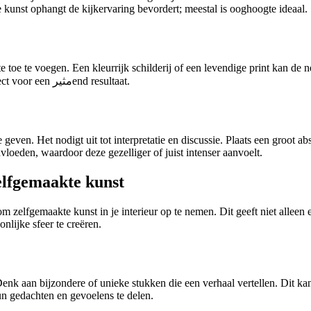
e kunst ophangt de kijkervaring bevordert; meestal is ooghoogte ideaal.
oe te voegen. Een kleurrijk schilderij of een levendige print kan de neu
van je meubels of accessoires aanvult, of ga voor een contrasterend effect voor een مثيرend resultaat.
geven. Het nodigt uit tot interpretatie en discussie. Plaats een groot a
loeden, waardoor deze gezelliger of juist intenser aanvoelt.
elfgemaakte kunst
om zelfgemaakte kunst in je interieur op te nemen. Dit geeft niet allee
nlijke sfeer te creëren.
enk aan bijzondere of unieke stukken die een verhaal vertellen. Dit ka
un gedachten en gevoelens te delen.