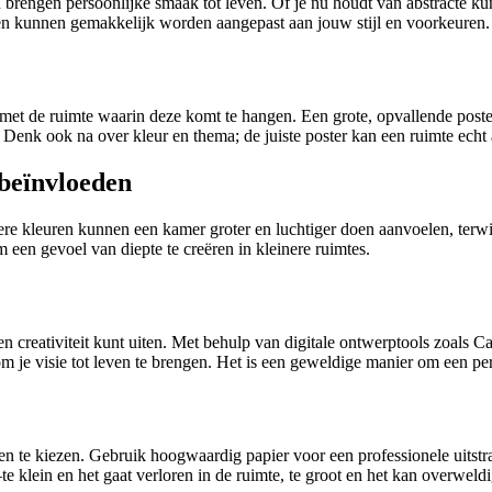
en brengen persoonlijke smaak tot leven. Of je nu houdt van abstracte ku
g en kunnen gemakkelijk worden aangepast aan jouw stijl en voorkeuren.
n met de ruimte waarin deze komt te hangen. Een grote, opvallende post
n. Denk ook na over kleur en thema; de juiste poster kan een ruimte ech
 beïnvloeden
re kleuren kunnen een kamer groter en luchtiger doen aanvoelen, terwi
 een gevoel van diepte te creëren in kleinere ruimtes.
en creativiteit kunt uiten. Met behulp van digitale ontwerptools zoals
 je visie tot leven te brengen. Het is een geweldige manier om een perso
alen te kiezen. Gebruik hoogwaardig papier voor een professionele uitst
—te klein en het gaat verloren in de ruimte, te groot en het kan overwel