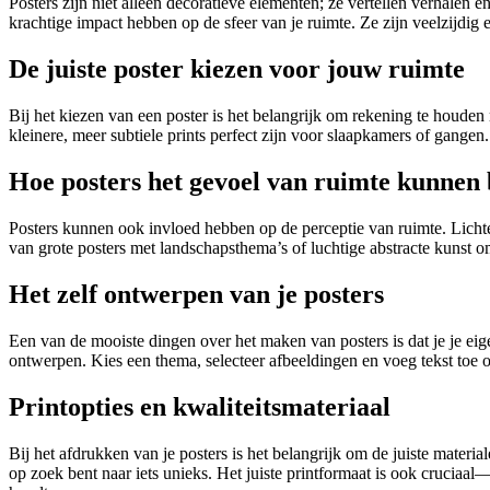
Posters zijn niet alleen decoratieve elementen; ze vertellen verhalen 
krachtige impact hebben op de sfeer van je ruimte. Ze zijn veelzijdi
De juiste poster kiezen voor jouw ruimte
Bij het kiezen van een poster is het belangrijk om rekening te houde
kleinere, meer subtiele prints perfect zijn voor slaapkamers of gange
Hoe posters het gevoel van ruimte kunnen
Posters kunnen ook invloed hebben op de perceptie van ruimte. Lichte
van grote posters met landschapsthema’s of luchtige abstracte kunst om
Het zelf ontwerpen van je posters
Een van de mooiste dingen over het maken van posters is dat je je eig
ontwerpen. Kies een thema, selecteer afbeeldingen en voeg tekst toe om
Printopties en kwaliteitsmateriaal
Bij het afdrukken van je posters is het belangrijk om de juiste materi
op zoek bent naar iets unieks. Het juiste printformaat is ook cruciaal