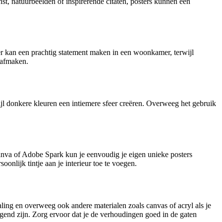
nst, natuurbeelden of inspirerende citaten, posters kunnen een
er kan een prachtig statement maken in een woonkamer, terwijl
t afmaken.
jl donkere kleuren een intiemere sfeer creëren. Overweeg het gebruik
 Canva of Adobe Spark kun je eenvoudig je eigen unieke posters
onlijk tintje aan je interieur toe te voegen.
raling en overweeg ook andere materialen zoals canvas of acryl als je
digend zijn. Zorg ervoor dat je de verhoudingen goed in de gaten