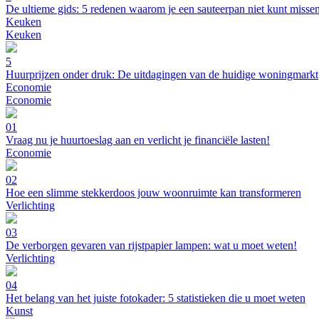
De ultieme gids: 5 redenen waarom je een sauteerpan niet kunt misse
Keuken
Keuken
5
Huurprijzen onder druk: De uitdagingen van de huidige woningmarkt
Economie
Economie
01
Vraag nu je huurtoeslag aan en verlicht je financiële lasten!
Economie
02
Hoe een slimme stekkerdoos jouw woonruimte kan transformeren
Verlichting
03
De verborgen gevaren van rijstpapier lampen: wat u moet weten!
Verlichting
04
Het belang van het juiste fotokader: 5 statistieken die u moet weten
Kunst