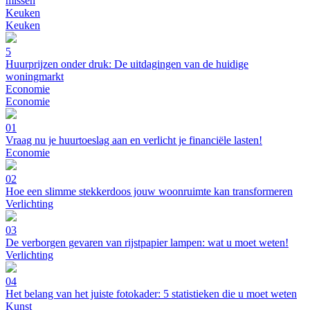
missen
Keuken
Keuken
5
Huurprijzen onder druk: De uitdagingen van de huidige
woningmarkt
Economie
Economie
01
Vraag nu je huurtoeslag aan en verlicht je financiële lasten!
Economie
02
Hoe een slimme stekkerdoos jouw woonruimte kan transformeren
Verlichting
03
De verborgen gevaren van rijstpapier lampen: wat u moet weten!
Verlichting
04
Het belang van het juiste fotokader: 5 statistieken die u moet weten
Kunst