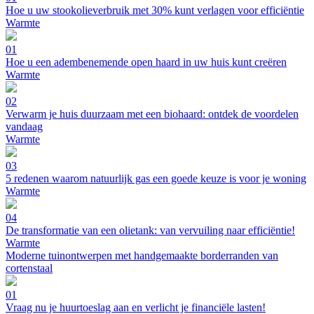
Hoe u uw stookolieverbruik met 30% kunt verlagen voor efficiëntie
Warmte
01
Hoe u een adembenemende open haard in uw huis kunt creëren
Warmte
02
Verwarm je huis duurzaam met een biohaard: ontdek de voordelen
vandaag
Warmte
03
5 redenen waarom natuurlijk gas een goede keuze is voor je woning
Warmte
04
De transformatie van een olietank: van vervuiling naar efficiëntie!
Warmte
Moderne tuinontwerpen met handgemaakte borderranden van
cortenstaal
01
Vraag nu je huurtoeslag aan en verlicht je financiële lasten!