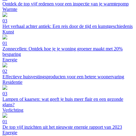
Ontdek de top vijf redenen voor een inspectie van je warmtepomp
Warmte
03
Het verhaal achter antiek: Een reis door de tijd en kunstgeschiedenis
Kunst
01
Zonnecellen: Ontdek hoe je je woning groener maakt met 20%
besparing
Energie
02
Effectieve huisvestingsproducten voor een betere woonervaring
Residentie
03
Lampen of kaarsen: wat geeft je huis meer flair en een gezonde
glans?
Verlichting
01
De top vijf inzichten uit het nieuwste energie rapport van 2023
Energie