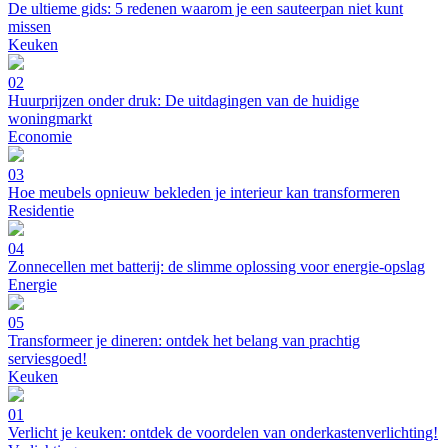
De ultieme gids: 5 redenen waarom je een sauteerpan niet kunt
missen
Keuken
02
Huurprijzen onder druk: De uitdagingen van de huidige
woningmarkt
Economie
03
Hoe meubels opnieuw bekleden je interieur kan transformeren
Residentie
04
Zonnecellen met batterij: de slimme oplossing voor energie-opslag
Energie
05
Transformeer je dineren: ontdek het belang van prachtig
serviesgoed!
Keuken
01
Verlicht je keuken: ontdek de voordelen van onderkastenverlichting!