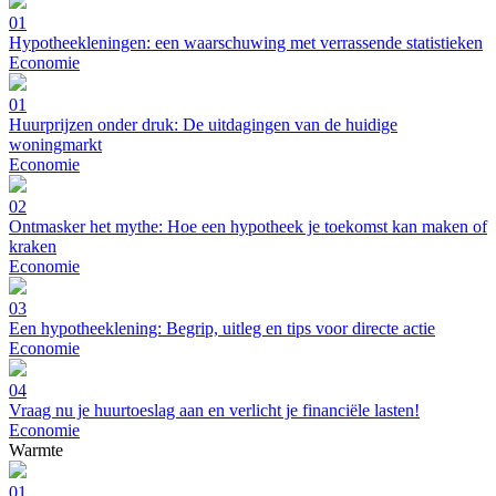
01
Hypotheekleningen: een waarschuwing met verrassende statistieken
Economie
01
Huurprijzen onder druk: De uitdagingen van de huidige
woningmarkt
Economie
02
Ontmasker het mythe: Hoe een hypotheek je toekomst kan maken of
kraken
Economie
03
Een hypotheeklening: Begrip, uitleg en tips voor directe actie
Economie
04
Vraag nu je huurtoeslag aan en verlicht je financiële lasten!
Economie
Warmte
01