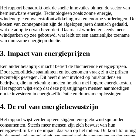
Het rapport benadrukt ook de snelle innovaties binnen de sector van
hernieuwbare energie. Technologieën zoals zonne-energie,
windenergie en waterstofontwikkeling maken enorme vorderingen. De
kosten van zonnepanelen zijn de afgelopen jaren drastisch gedaald,
wat de adoptie ervan bevordert. Daarnaast worden er steeds meer
windparken op zee gebouwd, wat leidt tot een aanzienlijke toename
van duurzame energieproductie.
3. Impact van energieprijzen
Een ander belangrijk inzicht betreft de fluctuerende energieprijzen.
Door geopolitieke spanningen en toegenomen vraag zijn de prijzen
recentelijk gestegen. Dit heeft direct invloed op huishoudens en
bedrijven, die nu rekening moeten houden met hogere energiekosten.
Het rapport wijst erop dat deze prijsstijgingen mensen aanmoedigen
om te investeren in energie-efficiëntie en duurzame oplossingen.
4. De rol van energiebewustzijn
Het rapport wijst verder op een stijgend energiebewustzijn onder
consumenten. Steeds meer mensen zijn zich bewust van hun
energieverbruik en de impact daarvan op het milieu. Dit komt tot uiting
in de groeiende populariteit van energiezuinige apparaten en duurzame