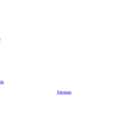
?
ids
Sitemap