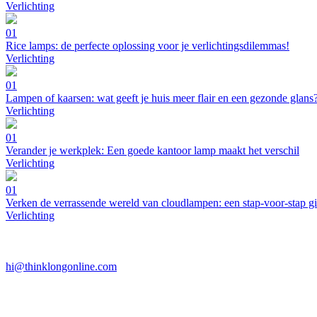
Verlichting
01
Rice lamps: de perfecte oplossing voor je verlichtingsdilemmas!
Verlichting
01
Lampen of kaarsen: wat geeft je huis meer flair en een gezonde glans
Verlichting
01
Verander je werkplek: Een goede kantoor lamp maakt het verschil
Verlichting
01
Verken de verrassende wereld van cloudlampen: een stap-voor-stap g
Verlichting
hi@thinklongonline.com