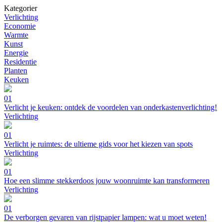
Kategorier
Verlichting
Economie
Warmte
Kunst
Energie
Residentie
Planten
Keuken
01
Verlicht je keuken: ontdek de voordelen van onderkastenverlichting!
Verlichting
01
Verlicht je ruimtes: de ultieme gids voor het kiezen van spots
Verlichting
01
Hoe een slimme stekkerdoos jouw woonruimte kan transformeren
Verlichting
01
De verborgen gevaren van rijstpapier lampen: wat u moet weten!