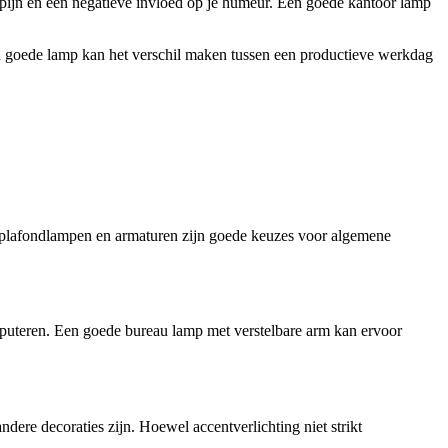
ofdpijn en een negatieve invloed op je humeur. Een goede kantoor lamp
Een goede lamp kan het verschil maken tussen een productieve werkdag
are plafondlampen en armaturen zijn goede keuzes voor algemene
computeren. Een goede bureau lamp met verstelbare arm kan ervoor
ere decoraties zijn. Hoewel accentverlichting niet strikt