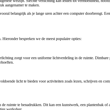
en algehele welzijn. Slechte verlichting kan leiden tot vermoeidheid, ho
stuk aangenamer te maken.
s vooral belangrijk als je lange uren achter een computer doorbrengt. 
en. Hieronder bespreken we de meest populaire opties:
 verlichting zorgt voor een uniforme lichtverdeling in de ruimte. Dimb
ehoeften.
voldoende licht te bieden voor activiteiten zoals lezen, schrijven en 
 de ruimte te benadrukken. Dit kan een kunstwerk, een plantenbak of and
tige werksfeer.