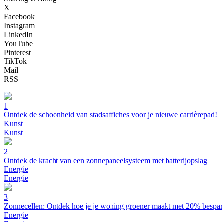
X
Facebook
Instagram
LinkedIn
YouTube
Pinterest
TikTok
Mail
RSS
1
Ontdek de schoonheid van stadsaffiches voor je nieuwe carrièrepad!
Kunst
Kunst
2
Ontdek de kracht van een zonnepaneelsysteem met batterijopslag
Energie
Energie
3
Zonnecellen: Ontdek hoe je je woning groener maakt met 20% bespa
Energie