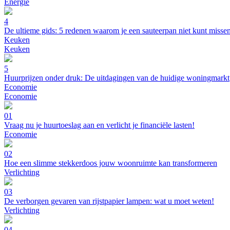
Energie
4
De ultieme gids: 5 redenen waarom je een sauteerpan niet kunt misse
Keuken
Keuken
5
Huurprijzen onder druk: De uitdagingen van de huidige woningmarkt
Economie
Economie
01
Vraag nu je huurtoeslag aan en verlicht je financiële lasten!
Economie
02
Hoe een slimme stekkerdoos jouw woonruimte kan transformeren
Verlichting
03
De verborgen gevaren van rijstpapier lampen: wat u moet weten!
Verlichting
04